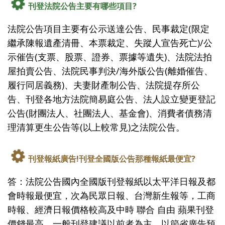
刊登法院公告主要有哪些項目?
法院公告項目主要有公示送達公告、民事裁定(限定
繼承陳報遺產清冊、本票裁定、失蹤人宣告死亡)/公
示催告(支票、股票、證券、票據等遺失)、法院法拍
屋拍賣公告、法院民事判決/海外版公告(離婚催告、
履行同居義務)、夫妻財產制公告、法院提存所公
告、刊登各地方法院簡易庭公告、法人設立變更登記
公告(財團法人、社團法人、基金會)、消費者債務清
理清算更生公告等(以上較常見)之法院公告。
刊登報紙廣告!刊登全國版公告那種報紙最便宜?
答：法院公告國內全國版刊登報紙以太平洋日報及都
會時報最便宜，次為民眾日報、台灣新生報等，工商
時報、經濟日報價格較高及中時 聯合 自由 蘋果刊登
價錢最高。一般刊登建議以前者為主，以節省廣告預